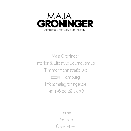
Maja Groninger
Interior & Lifestyle Journalismus
Timmermannstraße 15c
22299 Hamburg
info@majagroninger.de
+49 176 20 28 25 38
Home
Portfolio
Über Mich